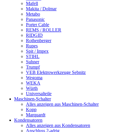
Mafell
Makita / Dolmar
Metabo
Panasonic
Porter Cable
REMS / ROLLER
RIDGID
Rothenberger
Rupes
Spit / Impex
STIHL
Suhner
Trumpf
VEB Elektrowerkzeuge Sebnitz
Wegoma
WEKA
Würth
Universalteile
Maschinen-Schalter
Alles anzeigen aus Maschinen-Schalter
Kopp
Marquardt
Kondensatoren
Alles anzeigen aus Kondensatoren
Anschluss 2-adrig