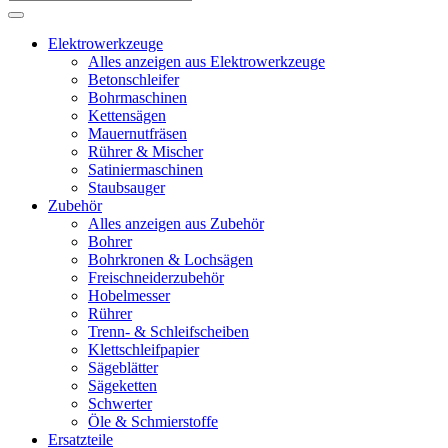
Elektrowerkzeuge
Alles anzeigen aus Elektrowerkzeuge
Betonschleifer
Bohrmaschinen
Kettensägen
Mauernutfräsen
Rührer & Mischer
Satiniermaschinen
Staubsauger
Zubehör
Alles anzeigen aus Zubehör
Bohrer
Bohrkronen & Lochsägen
Freischneiderzubehör
Hobelmesser
Rührer
Trenn- & Schleifscheiben
Klettschleifpapier
Sägeblätter
Sägeketten
Schwerter
Öle & Schmierstoffe
Ersatzteile