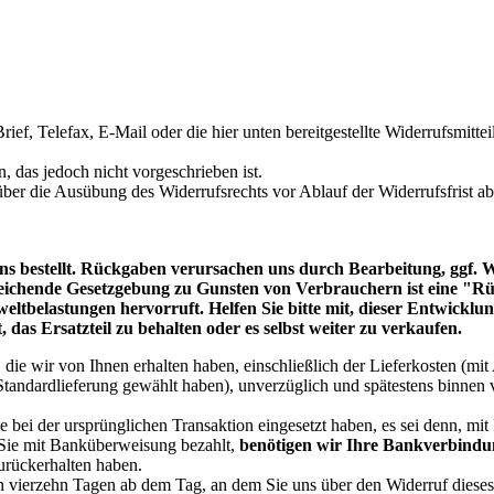
Brief, Telefax, E-Mail oder die hier unten bereitgestellte Widerrufsmitt
 das jedoch nicht vorgeschrieben ist.
 über die Ausübung des Widerrufsrechts vor Ablauf der Widerrufsfrist a
 uns bestellt. Rückgaben verursachen uns durch Bearbeitung, ggf.
eichende Gesetzgebung zu Gunsten von Verbrauchern ist eine "Rück
belastungen hervorruft. Helfen Sie bitte mit, dieser Entwicklung
, das Ersatzteil zu behalten oder es selbst weiter zu verkaufen.
die wir von Ihnen erhalten haben, einschließlich der Lieferkosten (mit
e Standardlieferung gewählt haben), unverzüglich und spätestens binne
bei der ursprünglichen Transaktion eingesetzt haben, es sei denn, mit
Sie mit Banküberweisung bezahlt,
benötigen wir Ihre Bankverbind
urückerhalten haben.
n vierzehn Tagen ab dem Tag, an dem Sie uns über den Widerruf dieses