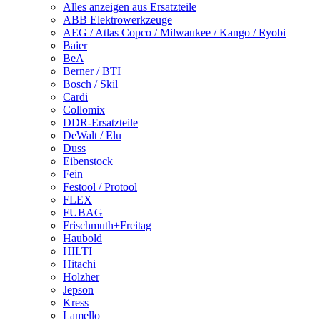
Alles anzeigen aus Ersatzteile
ABB Elektrowerkzeuge
AEG / Atlas Copco / Milwaukee / Kango / Ryobi
Baier
BeA
Berner / BTI
Bosch / Skil
Cardi
Collomix
DDR-Ersatzteile
DeWalt / Elu
Duss
Eibenstock
Fein
Festool / Protool
FLEX
FUBAG
Frischmuth+Freitag
Haubold
HILTI
Hitachi
Holzher
Jepson
Kress
Lamello