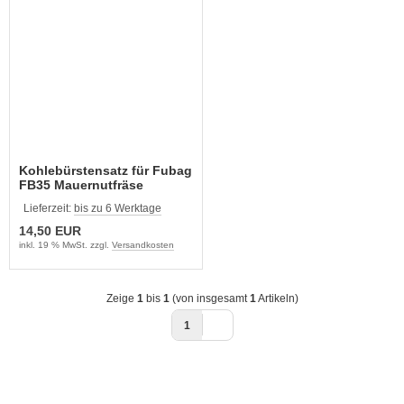
Kohlebürstensatz für Fubag
FB35 Mauernutfräse
Lieferzeit:
bis zu 6 Werktage
14,50 EUR
inkl. 19 % MwSt. zzgl.
Versandkosten
Zeige
1
bis
1
(von insgesamt
1
Artikeln)
1