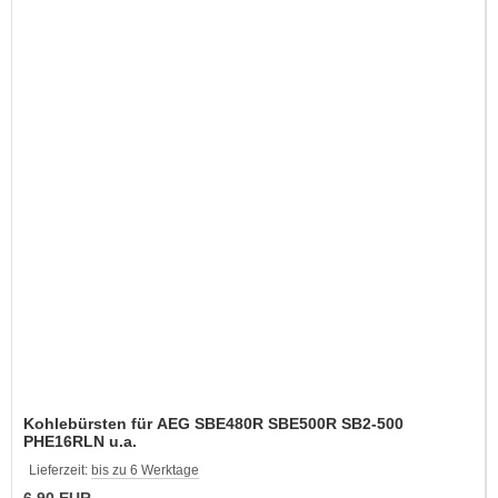
Kohlebürsten für AEG SBE480R SBE500R SB2-500
PHE16RLN u.a.
Lieferzeit:
bis zu 6 Werktage
6,90 EUR