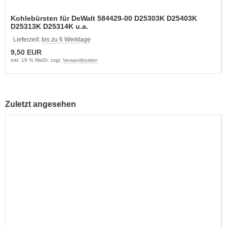
Kohlebürsten für DeWalt 584429-00 D25303K D25403K
D25313K D25314K u.a.
Lieferzeit:
bis zu 6 Werktage
9,50 EUR
inkl. 19 % MwSt. zzgl.
Versandkosten
Zuletzt angesehen