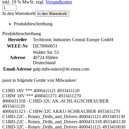
inkl. 19 % MwSt. zzgl.
Versandkosten
In den Warenkorb
In den Warenkorb
Produktbeschreibung
Produktbeschreibung
Hersteller
Techtronic Industries Central Europe GmbH
WEEE-Nr
DE78960651
Walder Str. 53
Adresse
40724 Hilden
Deutschland
Email-Adresse
galp.milwaukee@tti-emea.com
passt in folgende Geräte von Milwaukee:
C18ID 18V *** 4000411121 4933411120
C18IW 18V *** 4000411271 4933411270
4000431318 - C18ID-32C AK.-SCHLAGSCHRAUBER
4933411120
4000431323 - C18IW-32C AKKU-SCHRAUBER 4933411270
C18ID-22C - Rotary_Drills_and_Drivers 4000411121 4933401130
C18ID-22C - Rotary_Drills_and_Drivers 4000431318 4933401130
C18ID-32C - Rotary_Drills_and_Drivers 4000411121 4933410030