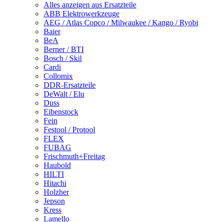
Alles anzeigen aus Ersatzteile
ABB Elektrowerkzeuge
AEG / Atlas Copco / Milwaukee / Kango / Ryobi
Baier
BeA
Berner / BTI
Bosch / Skil
Cardi
Collomix
DDR-Ersatzteile
DeWalt / Elu
Duss
Eibenstock
Fein
Festool / Protool
FLEX
FUBAG
Frischmuth+Freitag
Haubold
HILTI
Hitachi
Holzher
Jepson
Kress
Lamello