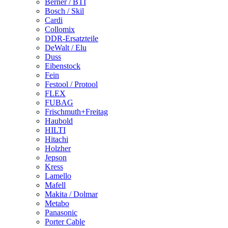
Berner / BTI
Bosch / Skil
Cardi
Collomix
DDR-Ersatzteile
DeWalt / Elu
Duss
Eibenstock
Fein
Festool / Protool
FLEX
FUBAG
Frischmuth+Freitag
Haubold
HILTI
Hitachi
Holzher
Jepson
Kress
Lamello
Mafell
Makita / Dolmar
Metabo
Panasonic
Porter Cable