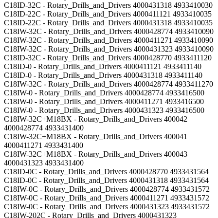
C18ID-32C - Rotary_Drills_and_Drivers 4000431318 4933410030
C18ID-22C - Rotary_Drills_and_Drivers 4000411121 4933410035
C18ID-22C - Rotary_Drills_and_Drivers 4000431318 4933410035
C18IW-32C - Rotary_Drills_and_Drivers 4000428774 4933410090
C18IW-32C - Rotary_Drills_and_Drivers 4000411271 4933410090
C18IW-32C - Rotary_Drills_and_Drivers 4000431323 4933410090
C18ID-32C - Rotary_Drills_and_Drivers 4000428770 4933411120
C18ID-0 - Rotary_Drills_and_Drivers 4000411121 4933411140
C18ID-0 - Rotary_Drills_and_Drivers 4000431318 4933411140
C18IW-32C - Rotary_Drills_and_Drivers 4000428774 4933411270
C18IW-0 - Rotary_Drills_and_Drivers 4000428774 4933416500
C18IW-0 - Rotary_Drills_and_Drivers 4000411271 4933416500
C18IW-0 - Rotary_Drills_and_Drivers 4000431323 4933416500
C18IW-32C+M18BX - Rotary_Drills_and_Drivers 400042
4000428774 4933431400
C18IW-32C+M18BX - Rotary_Drills_and_Drivers 400041
4000411271 4933431400
C18IW-32C+M18BX - Rotary_Drills_and_Drivers 400043
4000431323 4933431400
C18ID-0C - Rotary_Drills_and_Drivers 4000428770 4933431564
C18ID-0C - Rotary_Drills_and_Drivers 4000431318 4933431564
C18IW-0C - Rotary_Drills_and_Drivers 4000428774 4933431572
C18IW-0C - Rotary_Drills_and_Drivers 4000411271 4933431572
C18IW-0C - Rotary_Drills_and_Drivers 4000431323 4933431572
C18IW-202C - Rotary_Drills_and_Drivers 4000431323