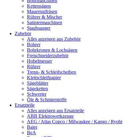
Bohrmaschinen
Kettensägen
Mauernutfräsen
Rührer & Mischer
Satiniermaschinen
Staubsauger
Zubehör
Alles anzeigen aus Zubehör
Bohrer
Bohrkronen & Lochsägen
Freischneiderzubehör
Hobelmesser
Rührer
Trenn- & Schleifscheiben
Klettschleifpapier
Sägeblätter
Sägeketten
Schwerter
Öle & Schmierstoffe
Ersatzteile
Alles anzeigen aus Ersatzteile
ABB Elektrowerkzeuge
AEG / Atlas Copco / Milwaukee / Kango / Ryobi
Baier
BeA