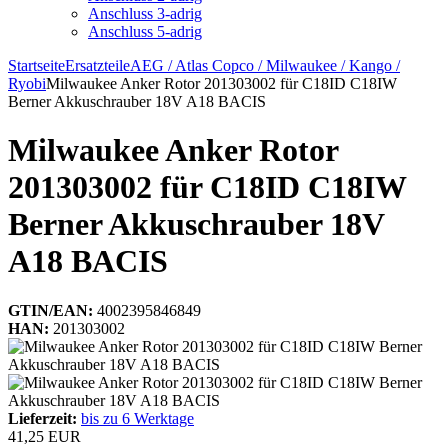
Anschluss 3-adrig
Anschluss 5-adrig
Startseite
Ersatzteile
AEG / Atlas Copco / Milwaukee / Kango /
Ryobi
Milwaukee Anker Rotor 201303002 für C18ID C18IW
Berner Akkuschrauber 18V A18 BACIS
Milwaukee Anker Rotor
201303002 für C18ID C18IW
Berner Akkuschrauber 18V
A18 BACIS
GTIN/EAN:
4002395846849
HAN:
201303002
Lieferzeit:
bis zu 6 Werktage
41,25 EUR