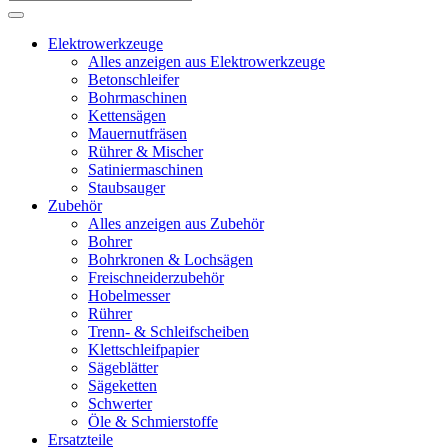
Elektrowerkzeuge
Alles anzeigen aus Elektrowerkzeuge
Betonschleifer
Bohrmaschinen
Kettensägen
Mauernutfräsen
Rührer & Mischer
Satiniermaschinen
Staubsauger
Zubehör
Alles anzeigen aus Zubehör
Bohrer
Bohrkronen & Lochsägen
Freischneiderzubehör
Hobelmesser
Rührer
Trenn- & Schleifscheiben
Klettschleifpapier
Sägeblätter
Sägeketten
Schwerter
Öle & Schmierstoffe
Ersatzteile