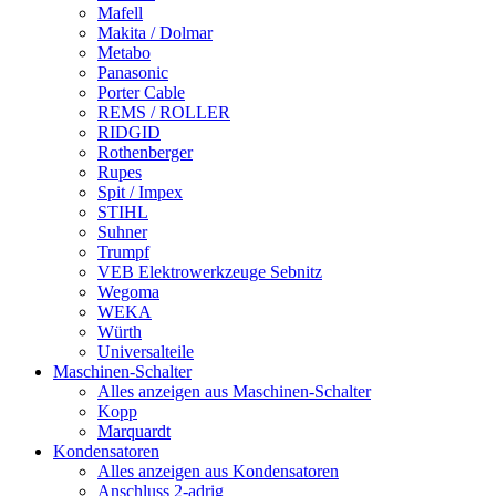
Mafell
Makita / Dolmar
Metabo
Panasonic
Porter Cable
REMS / ROLLER
RIDGID
Rothenberger
Rupes
Spit / Impex
STIHL
Suhner
Trumpf
VEB Elektrowerkzeuge Sebnitz
Wegoma
WEKA
Würth
Universalteile
Maschinen-Schalter
Alles anzeigen aus Maschinen-Schalter
Kopp
Marquardt
Kondensatoren
Alles anzeigen aus Kondensatoren
Anschluss 2-adrig