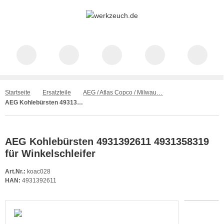
Startseite
Ersatzteile
AEG / Atlas Copco / Milwaukee / Kango / Ryobi
AEG Kohlebürsten 4931392611 4931358319 für Winkelschleifer
AEG Kohlebürsten 4931392611 4931358319
für Winkelschleifer
Art.Nr.:
koac028
HAN:
4931392611