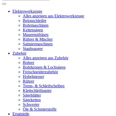
Elektrowerkzeuge
Alles anzeigen aus Elektrowerkzeuge
Betonschleifer
Bohrmaschinen
Kettensägen
Mauernutfräsen
Rührer & Mischer
Satiniermaschinen
Staubsauger
Zubehör
Alles anzeigen aus Zubehör
Bohrer
Bohrkronen & Lochsägen
Freischneiderzubehör
Hobelmesser
Rührer
Trenn- & Schleifscheiben
Klettschleifpapier
Sägeblätter
Sägeketten
Schwerter
Öle & Schmierstoffe
Ersatzteile