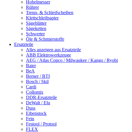
Hobelmesser
Rührer
Trenn- & Schleifscheiben
Klettschleifpapier
Sägeblätter
Sägeketten
Schwerter
Öle & Schmierstoffe
Ersatzteile
Alles anzeigen aus Ersatzteile
ABB Elektrowerkzeuge
AEG / Atlas Copco / Milwaukee / Kango / Ryobi
Baier
BeA
Berner / BTI
Bosch / Skil
Cardi
Collomix
DDR-Ersatzteile
DeWalt / Elu
Duss
Eibenstock
Fein
Festool / Protool
FLEX