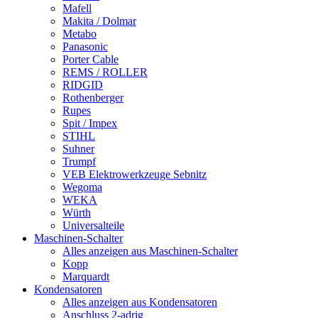
Mafell
Makita / Dolmar
Metabo
Panasonic
Porter Cable
REMS / ROLLER
RIDGID
Rothenberger
Rupes
Spit / Impex
STIHL
Suhner
Trumpf
VEB Elektrowerkzeuge Sebnitz
Wegoma
WEKA
Würth
Universalteile
Maschinen-Schalter
Alles anzeigen aus Maschinen-Schalter
Kopp
Marquardt
Kondensatoren
Alles anzeigen aus Kondensatoren
Anschluss 2-adrig