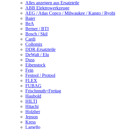
Alles anzeigen aus Ersatzteile
ABB Elektrowerkzeuge
AEG / Atlas Copco / Milwaukee / Kango / Ryobi
Baier
BeA
Berner / BTI
Bosch / Skil
Cardi
Collomix
DDR-Ersatzteile
DeWalt / Elu
Duss
Eibenstock
Fein
Festool / Protool
FLEX
FUBAG
Frischmuth+Freitag
Haubold
HILTI
Hitachi
Holzher
Jepson
Kress
Lamello